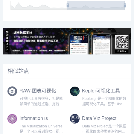
相似站点
RAW-图表可视化
Kepler可视化工具
工具
可视化工具有很多，但是能
Kepler.gl 是一个图形化的数
够简单的通过点选、拖拽就
据可视化工具，基于 Uber
能够生成好看的可视化图表
的大数据可视化开源项目
的工具却很少，要么是需要
deck.gl 创建的 demo app。
Information is
Data Viz Project
安装，要么是有收费，今天
目前支持 3 种数据格式：
Beautiful Awards
推荐给大家一个极为简洁，
CSV、JSON、GeoJSON
The Vsualization Universe
Data Viz Project是一个数据
但是极为好用的工具：
。Kep...
是一个可以看到数据可视化
可视化图表种类查询的网