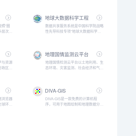
地球大数据科学工程
数据共享服务系统
照“圈
数据共享服务系统是中国科学院战略
多层次开
性先导科技专项“地球大数据科学工
合集
程”数据资源发布及共享服务的门户
圈、冰冻
窗口。系统面向专项数据特点提供项
洋以及外
目分类、关键词检索，标签云过滤，
地理国情监测云平台
学科面
数据关联推荐等多种数据发现模式；
提供在线...
学与资源
地理国情检测云平台以土地利用、生
行政区
态环境、灾害监测、社会经济和气象
、地形地
气候等系列数据产品为核心，增加全
注册为会
新的IMAP和3S知识库版块，秉承数
集，完善
据共享理念，全力打造成跨行业的一
DIVA-GIS
数据
站式数据共享服务平台。...
据浏览器
DIVA-GIS是一款免费的计算机程
全球环境
序，可用于地图绘制和地理数据分析
综合环境
（地理信息系统（GIS）。借助
来源，它
DIVA-GIS，您可以使用例如州界
不同的变
线，河流，卫星图像以及观察到动物
域和全球
物种的地点的位置，我们还提供了整
个...