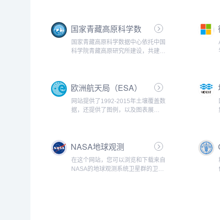
国家青藏高原科学数
据中心
国家青藏高原科学数据中心依托中国
科学院青藏高原研究所建设，共建单
位包括：兰州大学、北京师范大学和
中国科学院计算机网络信息中心。负
责青藏高原科学数据的收集/汇交、
欧洲航天局（ESA）
存储、管理、集成、挖掘、分析、共
享和应用...
网站提供了1992-2015年土壤覆盖数
据，还提供了图例，以及图表展
示。...
NASA地球观测
（NEO）
在这个网站，您可以浏览和下载来自
NASA的地球观测系统卫星群的卫星
数据图像，每天，每周和每月的快照
代表了50多种不同的全球数据集，并
且图像具有多种格式，包括JPEG，
PNG，Google Earth和...