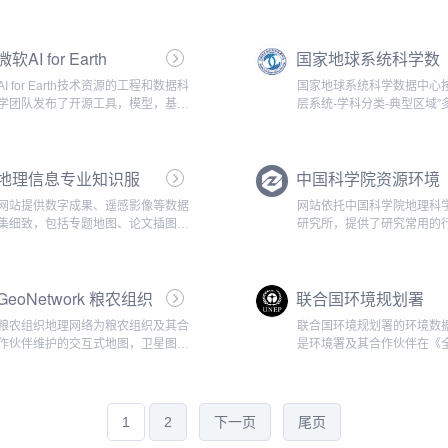
微软AI for Earth
国家地球系统科学数
据中心
AI for Earth技术资源的工程和数据科
国家地球系统科学数据中心按
学团队发布了开源工具，模型，基础
层系统-学科分类-典型区域”
架构，数据和API，以支持可持续性
展数据资源的自主加工与整 
和环境科学。...
成，已建成涵盖大气圈、水
圈、岩石圈、陆地表层、海
地理信息专业知识服
中国科学院资源环境
层空间 的18个一级学科的
广、多...
务系统
科学与数据中心
网站提供数字成果、遥感影像等数据
网站依托中国科学院地理科
集细致，包括专题地图、论文插图、
研究所，提供了研究常用的
文献资料、地图服务、知识服务、专
划、气象、土地利用、遥感
用工具等内容，还可以在线查询乡镇
貌、基础地理等大量数据，
数据...
员每天可免费下载一个数据
GeoNetwork 粮农组织
联合国环境规划署
会员信息，可每天下载五个
集。...
地理网络
粮农组织地理网络为粮农组织及其合
联合国环境规划署的环境数
作伙伴维护的交互式地图，卫星图像
是环境署及其合作伙伴在《
和相关空间数据库提供了互联网访
展望》（GEO）报告和其他
问，目的是改善对空间数据和信息的
评估中使用的数据集的权威
访问和集成使用。...
的在线数据库拥有500多种
量，包括国家，次区域，区
1
2
下一页
尾页
统计...