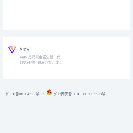
AntV
AntV 是蚂蚁金服全新一代
数据可视化解决方案，致力
于提供一套简单方便、专业
可靠、无限可能的数据可视
化最佳实践。...
沪ICP备08104529号-25
沪公网安备 31011002005698号