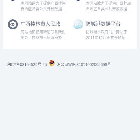
相似站点
黔东南苗族侗族自
六盘水市政府数据
治州人民政府数据
开放平台
"黔东南州人民政府网"是由
六盘水市政府数据开放平台
频道
黔东南州人民政府在国际互
（https://data.gzlps.gov.cn）
联网上建立的政府网站，是
是六盘水市工业和信息化局
以提供服务为导向的政务网
作为主办单位，贵州中软云
贵阳市政府数据开
钦州市人民政府-
站，以办事服务、政民互
上数据技术服务有限公司作
放平台
数据开放模块
动、政务公开三大功能为核
为技术支撑单位共同建设的
简称"贵阳数据开放平台"）
"中国·钦州"门户网站主要为
心，设置州情、政务信息、
政府数据开放服务门户。其
前，请认真阅读本平台声
用户提供钦州市重要政府信
信息公开、服...
目...
明。如使用贵阳数据开放平
息、政府办事服务、政民互
台数据，您必须完全接受本
动交流服务等内容。为了方
广西南宁市人民政
柳州市公共资源开
声明中所包含的条款、条件
便您的浏览，网站还提供全
府门户网站数据服
放系统
和平台即时刊登的通告，并
文检索等辅助功能。本帮助
本网站致力于提供广西壮族
本网站致力于提供广西壮族
务栏目
且遵守中华人民共和国关于
将指导大家如何便捷地查询
自治区各类公共开放数据的
自治区各类公共开放数据的
互联网的相关...
到各类信...
下载与服务，为企业和个人
下载与服务，为企业和个人
开展政务信息资源的社会化
开展政务信息资源的社会化
广西桂林市人民政
防城港数据平台
开发利用提供数据支撑， 推
开发利用提供数据支撑， 推
府网站-数据开放
动信息增值服务业的发展以
动信息增值服务业的发展以
网站地图使用帮助联系我们
防城港市政府门户网站于
模块
及相关数据分析与研究工作
及相关数据分析与研究工作
主办：桂林市人民政府办公
2011年12月正式开通运
的开展。 我们真诚邀请您光
的开展。 我们真诚邀请您光
室 承办：桂林市工业和信息
行。防城港市政府门户网站
临和...
临和...
化局（市大数据发展局）...
是为了统一、规范地宣传防
城港市形象，落实"政务公