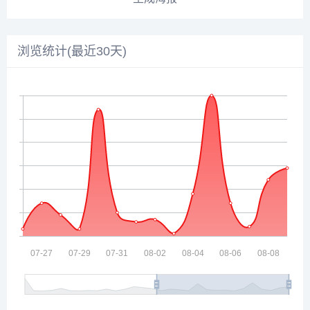
离，做到开放数据"可用不可见",解决了政府大数据开
放"最后一公里"问题，让数据提供方更有安全感，让数据
需求方更有获得感。
自平台上线以来，已经吸引来自北京、深圳、上海、杭
州及厦门本地的政府、高校、企业事业单位、科研机构
等近百家单位成为大数据安全开放平台的生态合作伙
伴。
生成海报
浏览统计(最近30天)