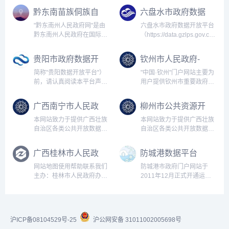
黔东南苗族侗族自
六盘水市政府数据
治州人民政府数据
开放平台
"黔东南州人民政府网"是由
六盘水市政府数据开放平台
频道
黔东南州人民政府在国际互
（https://data.gzlps.gov.cn）
联网上建立的政府网站，是
是六盘水市工业和信息化局
以提供服务为导向的政务网
作为主办单位，贵州中软云
贵阳市政府数据开
钦州市人民政府-
站，以办事服务、政民互
上数据技术服务有限公司作
放平台
数据开放模块
动、政务公开三大功能为核
为技术支撑单位共同建设的
简称"贵阳数据开放平台"）
"中国·钦州"门户网站主要为
心，设置州情、政务信息、
政府数据开放服务门户。其
前，请认真阅读本平台声
用户提供钦州市重要政府信
信息公开、服...
目...
明。如使用贵阳数据开放平
息、政府办事服务、政民互
台数据，您必须完全接受本
动交流服务等内容。为了方
广西南宁市人民政
柳州市公共资源开
声明中所包含的条款、条件
便您的浏览，网站还提供全
府门户网站数据服
放系统
和平台即时刊登的通告，并
文检索等辅助功能。本帮助
本网站致力于提供广西壮族
本网站致力于提供广西壮族
务栏目
且遵守中华人民共和国关于
将指导大家如何便捷地查询
自治区各类公共开放数据的
自治区各类公共开放数据的
互联网的相关...
到各类信...
下载与服务，为企业和个人
下载与服务，为企业和个人
开展政务信息资源的社会化
开展政务信息资源的社会化
广西桂林市人民政
防城港数据平台
开发利用提供数据支撑， 推
开发利用提供数据支撑， 推
府网站-数据开放
动信息增值服务业的发展以
动信息增值服务业的发展以
网站地图使用帮助联系我们
防城港市政府门户网站于
模块
及相关数据分析与研究工作
及相关数据分析与研究工作
主办：桂林市人民政府办公
2011年12月正式开通运
的开展。 我们真诚邀请您光
的开展。 我们真诚邀请您光
室 承办：桂林市工业和信息
行。防城港市政府门户网站
临和...
临和...
化局（市大数据发展局）...
是为了统一、规范地宣传防
城港市形象，落实"政务公
开，加强行政监督"的原则，
沪ICP备08104529号-25
沪公网安备 31011002005698号
建立网络信访机制，向市民