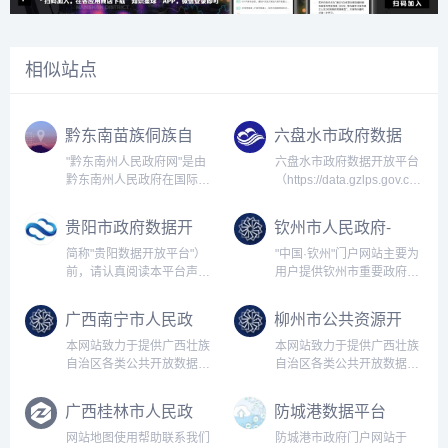
相似站点
黔东南苗族侗族自
六盘水市政府数据
治州人民政府数据
开放平台
"黔东南州人民政府网"是由
六盘水市政府数据开放平台
频道
黔东南州人民政府在国际互
（https://data.gzlps.gov.cn）
联网上建立的政府网站，是
是六盘水市工业和信息化局
以提供服务为导向的政务网
作为主办单位，贵州中软云
贵阳市政府数据开
钦州市人民政府-
站，以办事服务、政民互
上数据技术服务有限公司作
放平台
数据开放模块
动、政务公开三大功能为核
为技术支撑单位共同建设的
简称"贵阳数据开放平台"）
"中国·钦州"门户网站主要为
心，设置州情、政务信息、
政府数据开放服务门户。其
前，请认真阅读本平台声
用户提供钦州市重要政府信
信息公开、服...
目...
明。如使用贵阳数据开放平
息、政府办事服务、政民互
台数据，您必须完全接受本
动交流服务等内容。为了方
广西南宁市人民政
柳州市公共资源开
声明中所包含的条款、条件
便您的浏览，网站还提供全
府门户网站数据服
放系统
和平台即时刊登的通告，并
文检索等辅助功能。本帮助
本网站致力于提供广西壮族
本网站致力于提供广西壮族
务栏目
且遵守中华人民共和国关于
将指导大家如何便捷地查询
自治区各类公共开放数据的
自治区各类公共开放数据的
互联网的相关...
到各类信...
下载与服务，为企业和个人
下载与服务，为企业和个人
开展政务信息资源的社会化
开展政务信息资源的社会化
广西桂林市人民政
防城港数据平台
开发利用提供数据支撑， 推
开发利用提供数据支撑， 推
府网站-数据开放
动信息增值服务业的发展以
动信息增值服务业的发展以
网站地图使用帮助联系我们
防城港市政府门户网站于